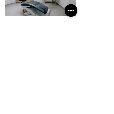
ambulancia dentálnej
hygieny